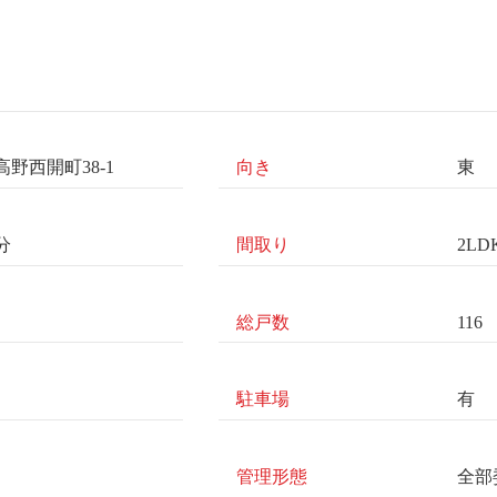
野西開町38-1
向き
東
分
間取り
2LD
）
総戸数
116
駐車場
有
管理形態
全部