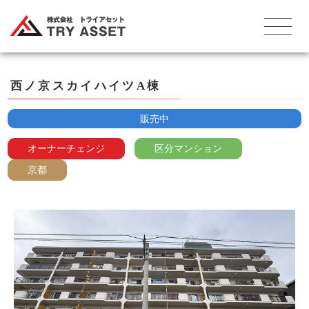
西ノ京スカイハイツA棟
販売中
オーナーチェンジ
区分マンション
京都